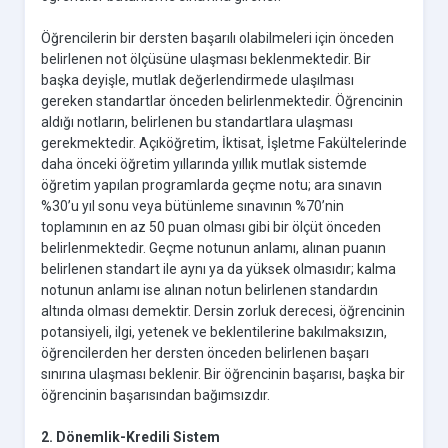
Öğrencilerin bir dersten başarılı olabilmeleri için önceden
belirlenen not ölçüsüne ulaşması beklenmektedir. Bir
başka deyişle, mutlak değerlendirmede ulaşılması
gereken standartlar önceden belirlenmektedir. Öğrencinin
aldığı notların, belirlenen bu standartlara ulaşması
gerekmektedir. Açıköğretim, İktisat, İşletme Fakültelerinde
daha önceki öğretim yıllarında yıllık mutlak sistemde
öğretim yapılan programlarda geçme notu; ara sınavın
%30’u yıl sonu veya bütünleme sınavının %70’nin
toplamının en az 50 puan olması gibi bir ölçüt önceden
belirlenmektedir. Geçme notunun anlamı, alınan puanın
belirlenen standart ile aynı ya da yüksek olmasıdır; kalma
notunun anlamı ise alınan notun belirlenen standardın
altında olması demektir. Dersin zorluk derecesi, öğrencinin
potansiyeli, ilgi, yetenek ve beklentilerine bakılmaksızın,
öğrencilerden her dersten önceden belirlenen başarı
sınırına ulaşması beklenir. Bir öğrencinin başarısı, başka bir
öğrencinin başarısından bağımsızdır.
2. Dönemlik-Kredili Sistem