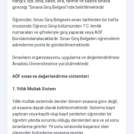
hangi il, ilçe, bina, salon, sıra, tarihte ve saatte sınava
gireceği “Sınava Giriş Belgesi”nde belirtilmektedir.
Öğrenciler, Sınav Giriş Belgesini sınav tarihinden bir hafta
öncesinde Öğrenci Girişi bölümünden T.C. kimlik
numaraları ve şifreleriyle giriş yaparak veya AÖF
Bürolarındanalacaklardır. Sınav Giriş Belgeleri öğrencilerin
adreslerine posta ile gönderilmemektedir.
Sınavların organizasyonu, uygulama ve değerlendirilmesi
Anadolu Üniversitesince yürütülmektedir.
AÖF sınav ve değerlendirme sistemleri
1. Yıllık Mutlak Sistem
Yıllık mutlak sistemde dersler dönem esasına göre değil,
yıl esasına dayalı olarak belirlenmektedir. Sisteme kayıt
yaptıran veya kayıtlı olup kayıt yenileten öğrenciler bir
öğretim yılında sorumlu olduğu derslerden ara ve yıl sonu
sınavlarına girerler. Yıl sonu sınavında başarısız olan
öğrenciler bütünleme sınavına girerler.