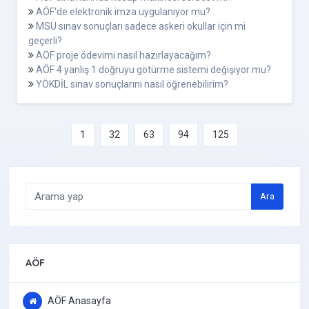
AÖF'de elektronik imza uygulanıyor mu?
MSÜ sınav sonuçları sadece askeri okullar için mi
geçerli?
AÖF proje ödevimi nasıl hazırlayacağım?
AÖF 4 yanlış 1 doğruyu götürme sistemi değişiyor mu?
YÖKDİL sınav sonuçlarını nasıl öğrenebilirim?
1
32
63
94
125
Ara
AÖF
AÖF Anasayfa