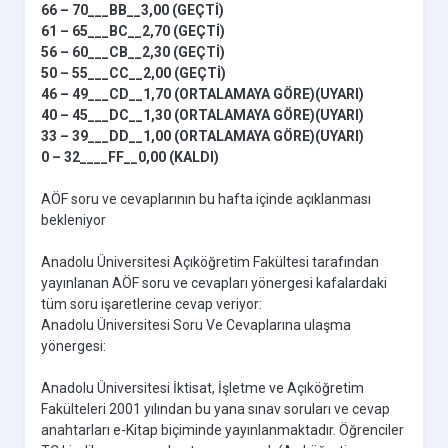
66 – 70___BB__3,00 (GEÇTİ)
61 – 65___BC__2,70 (GEÇTİ)
56 – 60___CB__2,30 (GEÇTİ)
50 – 55___CC__2,00 (GEÇTİ)
46 – 49___CD__1,70 (ORTALAMAYA GÖRE)(UYARI)
40 – 45___DC__1,30 (ORTALAMAYA GÖRE)(UYARI)
33 – 39___DD__1,00 (ORTALAMAYA GÖRE)(UYARI)
0 – 32____FF__0,00 (KALDI)
AÖF soru ve cevaplarının bu hafta içinde açıklanması
bekleniyor
Anadolu Üniversitesi Açıköğretim Fakültesi tarafından
yayınlanan AÖF soru ve cevapları yönergesi kafalardaki
tüm soru işaretlerine cevap veriyor:
Anadolu Üniversitesi Soru Ve Cevaplarına ulaşma
yönergesi:
Anadolu Üniversitesi İktisat, İşletme ve Açıköğretim
Fakülteleri 2001 yılından bu yana sınav soruları ve cevap
anahtarları e-Kitap biçiminde yayınlanmaktadır. Öğrenciler