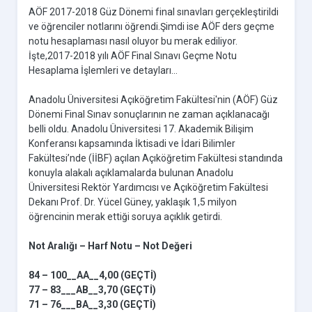
AÖF 2017-2018 Güz Dönemi final sınavları gerçekleştirildi
ve öğrenciler notlarını öğrendi.Şimdi ise AÖF ders geçme
notu hesaplaması nasıl oluyor bu merak ediliyor.
İşte,2017-2018 yılı AÖF Final Sınavı Geçme Notu
Hesaplama İşlemleri ve detayları...
Anadolu Üniversitesi Açıköğretim Fakültesi'nin (AÖF) Güz
Dönemi Final Sınav sonuçlarının ne zaman açıklanacağı
belli oldu. Anadolu Üniversitesi 17. Akademik Bilişim
Konferansı kapsamında İktisadi ve İdari Bilimler
Fakültesi’nde (İİBF) açılan Açıköğretim Fakültesi standında
konuyla alakalı açıklamalarda bulunan Anadolu
Üniversitesi Rektör Yardımcısı ve Açıköğretim Fakültesi
Dekanı Prof. Dr. Yücel Güney, yaklaşık 1,5 milyon
öğrencinin merak ettiği soruya açıklık getirdi.
Not Aralığı – Harf Notu – Not Değeri
84 – 100__AA__4,00 (GEÇTİ)
77 – 83___AB__3,70 (GEÇTİ)
71 – 76___BA__3,30 (GEÇTİ)