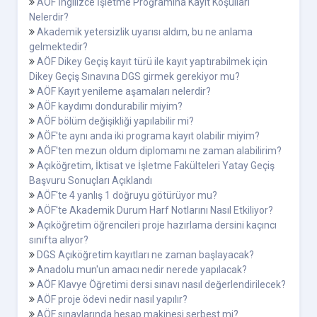
AÖF İngilizce İşletme Proğramına Kayıt Koşulları
Nelerdir?
Akademik yetersizlik uyarısı aldım, bu ne anlama
gelmektedir?
AÖF Dikey Geçiş kayıt türü ile kayıt yaptırabilmek için
Dikey Geçiş Sınavına DGS girmek gerekiyor mu?
AÖF Kayıt yenileme aşamaları nelerdir?
AÖF kaydımı dondurabilir miyim?
AÖF bölüm değişikliği yapılabilir mi?
AÖF'te aynı anda iki programa kayıt olabilir miyim?
AÖF'ten mezun oldum diplomamı ne zaman alabilirim?
Açıköğretim, İktisat ve İşletme Fakülteleri Yatay Geçiş
Başvuru Sonuçları Açıklandı
AÖF'te 4 yanlış 1 doğruyu götürüyor mu?
AÖF'te Akademik Durum Harf Notlarını Nasıl Etkiliyor?
Açıköğretim öğrencileri proje hazırlama dersini kaçıncı
sınıfta alıyor?
DGS Açıköğretim kayıtları ne zaman başlayacak?
Anadolu mun'un amacı nedir nerede yapılacak?
AÖF Klavye Öğretimi dersi sınavı nasıl değerlendirilecek?
AÖF proje ödevi nedir nasıl yapılır?
AÖF sınavlarında hesap makinesi serbest mi?