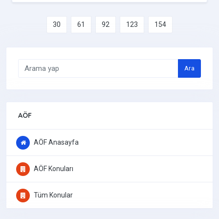
30
61
92
123
154
Ara
AÖF
AÖF Anasayfa
AÖF Konuları
Tüm Konular