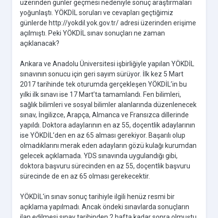
üzerinden günler geçmesi nedeniyle sonuç araştırmaları
yoğunlaştı. YÖKDİL soruları ve cevapları geçtiğimiz
günlerde http://yokdil.yok.gov.tr/ adresi üzerinden erişime
açılmıştı. Peki YÖKDİL sınav sonuçları ne zaman
açıklanacak?
Ankara ve Anadolu Üniversitesi işbirliğiyle yapılan YÖKDİL
sınavının sonucu için geri sayım sürüyor. İlk kez 5 Mart
2017 tarihinde tek oturumda gerçekleşen YÖKDİL’in bu
yılki ilk sınavı ise 17 Mart’ta tamamlandı. Fen bilimleri,
sağlık bilimleri ve sosyal bilimler alanlarında düzenlenecek
sınav, İngilizce, Arapça, Almanca ve Fransızca dillerinde
yapıldı. Doktora adaylarının en az 55, doçentlik adaylarının
ise YÖKDİL’den en az 65 alması gerekiyor. Başarılı olup
olmadıklarını merak eden adayların gözü kulağı kurumdan
gelecek açıklamada. YDS sınavında uygulandığı gibi,
doktora başvuru sürecinden en az 55, doçentlik başvuru
sürecinde de en az 65 olması gerekecektir.
YÖKDİL'in sınav sonuç tarihiyle ilgili henüz resmi bir
açıklama yapılmadı. Ancak öndeki sınavlarda sonuçların
ilan edilmesi sınav tarihinden 2 hafta kadar sonra olmuştu.