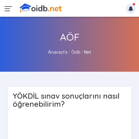
AÖF
Anasayfa
Öidb
Net
YÖKDİL sınav sonuçlarını nasıl
öğrenebilirim?