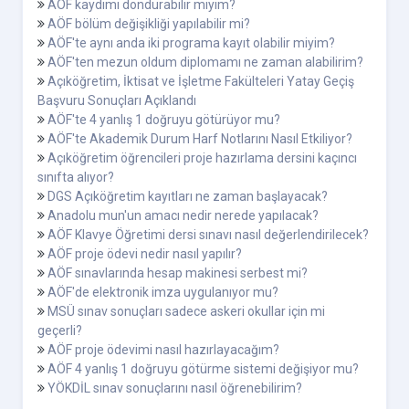
AÖF kaydımı dondurabilir miyim?
AÖF bölüm değişikliği yapılabilir mi?
AÖF'te aynı anda iki programa kayıt olabilir miyim?
AÖF'ten mezun oldum diplomamı ne zaman alabilirim?
Açıköğretim, İktisat ve İşletme Fakülteleri Yatay Geçiş
Başvuru Sonuçları Açıklandı
AÖF'te 4 yanlış 1 doğruyu götürüyor mu?
AÖF'te Akademik Durum Harf Notlarını Nasıl Etkiliyor?
Açıköğretim öğrencileri proje hazırlama dersini kaçıncı
sınıfta alıyor?
DGS Açıköğretim kayıtları ne zaman başlayacak?
Anadolu mun'un amacı nedir nerede yapılacak?
AÖF Klavye Öğretimi dersi sınavı nasıl değerlendirilecek?
AÖF proje ödevi nedir nasıl yapılır?
AÖF sınavlarında hesap makinesi serbest mi?
AÖF'de elektronik imza uygulanıyor mu?
MSÜ sınav sonuçları sadece askeri okullar için mi
geçerli?
AÖF proje ödevimi nasıl hazırlayacağım?
AÖF 4 yanlış 1 doğruyu götürme sistemi değişiyor mu?
YÖKDİL sınav sonuçlarını nasıl öğrenebilirim?