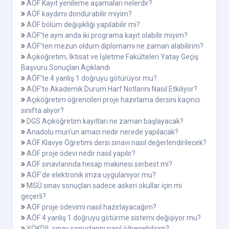
AÖF Kayıt yenileme aşamaları nelerdir?
AÖF kaydımı dondurabilir miyim?
AÖF bölüm değişikliği yapılabilir mi?
AÖF'te aynı anda iki programa kayıt olabilir miyim?
AÖF'ten mezun oldum diplomamı ne zaman alabilirim?
Açıköğretim, İktisat ve İşletme Fakülteleri Yatay Geçiş
Başvuru Sonuçları Açıklandı
AÖF'te 4 yanlış 1 doğruyu götürüyor mu?
AÖF'te Akademik Durum Harf Notlarını Nasıl Etkiliyor?
Açıköğretim öğrencileri proje hazırlama dersini kaçıncı
sınıfta alıyor?
DGS Açıköğretim kayıtları ne zaman başlayacak?
Anadolu mun'un amacı nedir nerede yapılacak?
AÖF Klavye Öğretimi dersi sınavı nasıl değerlendirilecek?
AÖF proje ödevi nedir nasıl yapılır?
AÖF sınavlarında hesap makinesi serbest mi?
AÖF'de elektronik imza uygulanıyor mu?
MSÜ sınav sonuçları sadece askeri okullar için mi
geçerli?
AÖF proje ödevimi nasıl hazırlayacağım?
AÖF 4 yanlış 1 doğruyu götürme sistemi değişiyor mu?
YÖKDİL sınav sonuçlarını nasıl öğrenebilirim?