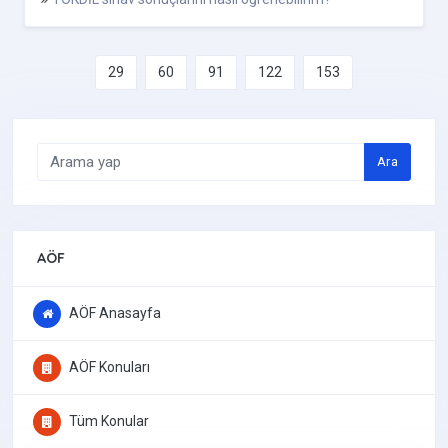
29
60
91
122
153
Ara
AÖF
AÖF Anasayfa
AÖF Konuları
Tüm Konular