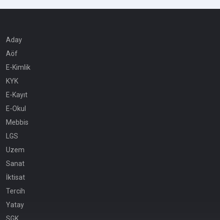
Aday
Aöf
E-Kimlik
KYK
E-Kayıt
E-Okul
Mebbis
LGS
Uzem
Sanat
İktisat
Tercih
Yatay
SGK