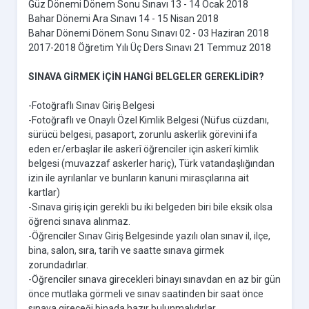
Güz Dönemi Dönem Sonu Sınavı 13 - 14 Ocak 2018
Bahar Dönemi Ara Sınavı 14 - 15 Nisan 2018
Bahar Dönemi Dönem Sonu Sınavı 02 - 03 Haziran 2018
2017-2018 Öğretim Yılı Üç Ders Sınavı 21 Temmuz 2018
SINAVA GİRMEK İÇİN HANGİ BELGELER GEREKLİDİR?
-Fotoğraflı Sınav Giriş Belgesi
-Fotoğraflı ve Onaylı Özel Kimlik Belgesi (Nüfus cüzdanı,
sürücü belgesi, pasaport, zorunlu askerlik görevini ifa
eden er/erbaşlar ile askerî öğrenciler için askerî kimlik
belgesi (muvazzaf askerler hariç), Türk vatandaşlığından
izin ile ayrılanlar ve bunların kanuni mirasçılarına ait
kartlar)
-Sınava giriş için gerekli bu iki belgeden biri bile eksik olsa
öğrenci sınava alınmaz.
-Öğrenciler Sınav Giriş Belgesinde yazılı olan sınav il, ilçe,
bina, salon, sıra, tarih ve saatte sınava girmek
zorundadırlar.
-Öğrenciler sınava girecekleri binayı sınavdan en az bir gün
önce mutlaka görmeli ve sınav saatinden bir saat önce
sınava gireceği binada hazır bulunmalıdırlar.